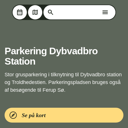
Søg på Oplev Kolding
Søg på Oplev Kolding
Skip til hovedindholdet
Parkering Dybvadbro
Station
Stor grusparkering i tilknytning til Dybvadbro station
og Troldhedestien. Parkeringspladsen bruges også
af besøgende til Ferup Sø.
Se på kort