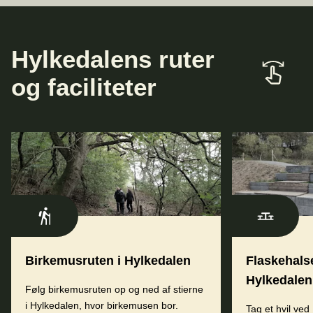
Hylkedalens ruter
og faciliteter
Birkemusruten i Hylkedalen
Flaskehalse
Hylkedalen
Følg birkemusruten op og ned af stierne
i Hylkedalen, hvor birkemusen bor.
Tag et hvil ve