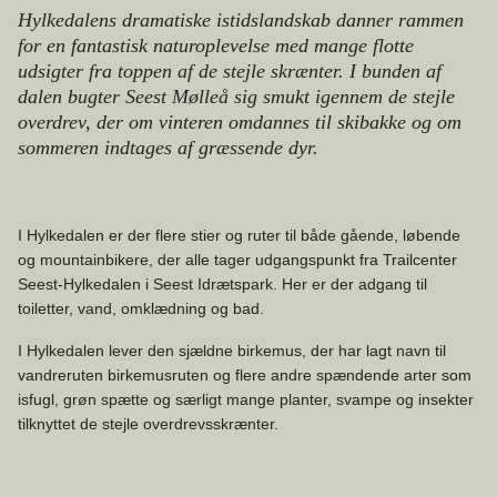
Hylkedalens dramatiske istidslandskab danner rammen
for en fantastisk naturoplevelse med mange flotte
udsigter fra toppen af de stejle skrænter. I bunden af
dalen bugter Seest Mølleå sig smukt igennem de stejle
overdrev, der om vinteren omdannes til skibakke og om
sommeren indtages af græssende dyr.
I Hylkedalen er der flere stier og ruter til både gående, løbende
og mountainbikere, der alle tager udgangspunkt fra Trailcenter
Seest-Hylkedalen i Seest Idrætspark. Her er der adgang til
toiletter, vand, omklædning og bad.
I Hylkedalen lever den sjældne birkemus, der har lagt navn til
vandreruten birkemusruten og flere andre spændende arter som
isfugl, grøn spætte og særligt mange planter, svampe og insekter
tilknyttet de stejle overdrevsskrænter.