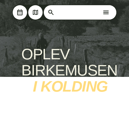
Søg på Oplev Kolding
Søg på Oplev Kolding
Skip til hovedindholdet
OPLEV
BIRKEMUSEN
I KOLDING
Hylkedalen - birkemus og klimasikring