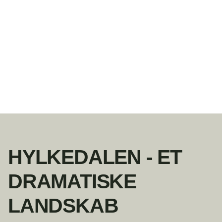
Besøg Hylkedalen, oplev klimadiger,
snoede vandløb og spændende dyr og
planter, mens du få pulsen i vejret på
Hylkedalens stejle ruter og stier.
HYLKEDALEN - ET
DRAMATISKE
LANDSKAB