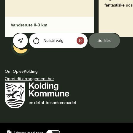
fantastiske uds
Vandrerute 0-3 km
Nulstil valg
Se filtre
10
Om OplevKolding
Opret dit arrangement her