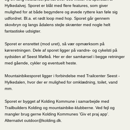
Hylkedalvej. Sporet er blåt med flere features, som giver
mulighed for at både begyndere og øvede ryttere kan føle sig
udfordret. Bl.a. et rødt loop med hop. Sporet går gennem
skovbryn og langs ådalens stejle skrænter med nogle helt
fantastiske udsigter.
Sporet er ensrettet (mod uret), så vær opmærksom på
køreretningen. Dele af sporet ligger på vandre- og cykelsti på
sydsiden af Seest Mølleå. Her er der samkørsel i begge retninger
med gående, cykler og eventuelt heste.
Mountainbikesporet ligger i forbindelse med Trailcenter Seest -
Hylkedalen, hvor der er mulighed for omklædning, toilet, vand
mm.
Sporet er bygget af Kolding Kommune i samarbejde med
Trailbuilders Kolding og mountainbike-klubberne. Ved fejl og
mangler brug gerne Kolding Kommunes ’Giv et praj app’.
Alternativt outdoor@kolding.dk.