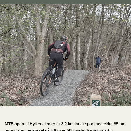
MTB-sporet i Hylkedalen er et 3,2 km langt spor med cirka 85 hm
og en lang nedkørsel på lidt over 600 meter fra sporstart til