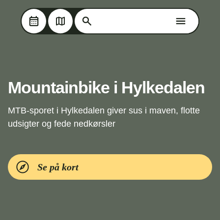
Søg på Oplev Kolding
Søg på Oplev Kolding
Skip til hovedindholdet
Mountainbike i Hylkedalen
MTB-sporet i Hylkedalen giver sus i maven, flotte
udsigter og fede nedkørsler
Se på kort