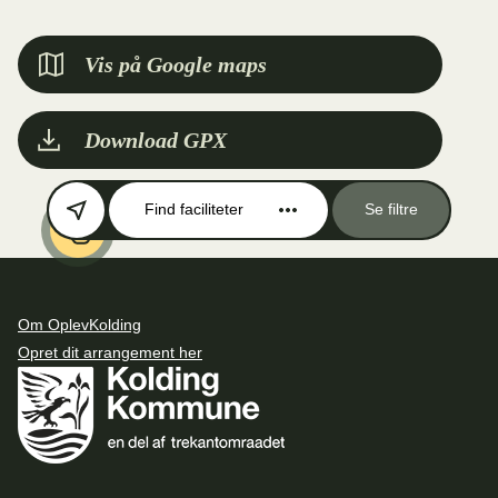
Vis på Google maps
Download GPX
Find faciliteter
Se filtre
Om OplevKolding
Opret dit arrangement her