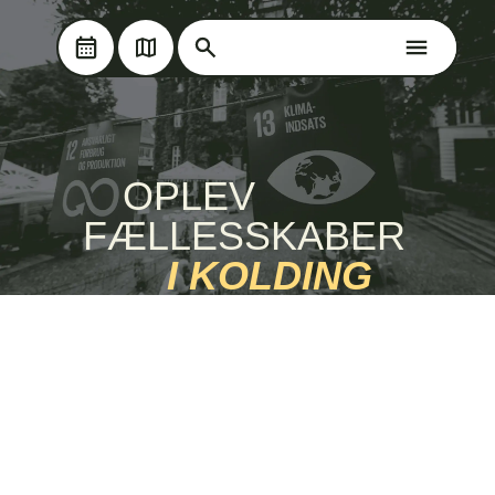
Søg på Oplev Kolding
Søg på Oplev Kolding
Skip til hovedindholdet
OPLEV
MANGFOLDIGHED
FÆLLESSKABER
I KOLDING
Bæredygtighed i Kolding
Kolding er en by, der brænder for