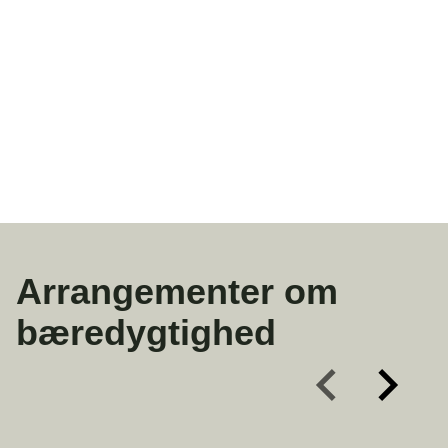
bæredygtighed. Med en stærk vision om at
skabe en grønnere fremtid har Kolding
iværksat en række initiativer for at fremme
bæredygtighed på tværs.
Arrangementer om
bæredygtighed