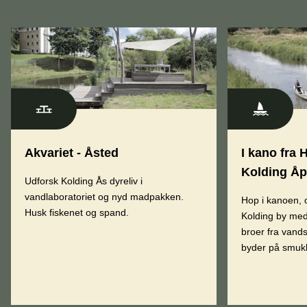
Akvariet - Åsted
I kano fra 
Kolding Åp
Udforsk Kolding Ås dyreliv i
vandlaboratoriet og nyd madpakken.
Hop i kanoen, 
Husk fiskenet og spand.
Kolding by med
broer fra vands
byder på smukk
og kulturhistori