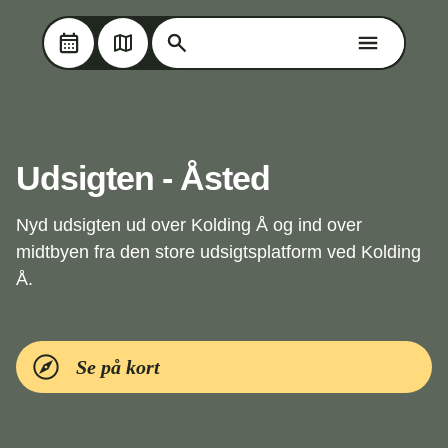
Søg på Oplev Kolding
Søg på Oplev Kolding
Skip til hovedindholdet
Udsigten - Åsted
Nyd udsigten ud over Kolding Å og ind over
midtbyen fra den store udsigtsplatform ved Kolding
Å.
Se på kort