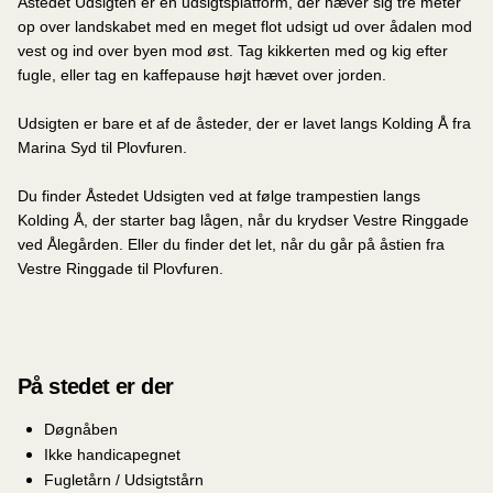
Åstedet Udsigten er en udsigtsplatform, der hæver sig tre meter
op over landskabet med en meget flot udsigt ud over ådalen mod
vest og ind over byen mod øst. Tag kikkerten med og kig efter
fugle, eller tag en kaffepause højt hævet over jorden.
Udsigten er bare et af de åsteder, der er lavet langs Kolding Å fra
Marina Syd til Plovfuren.
Du finder Åstedet Udsigten ved at følge trampestien langs
Kolding Å, der starter bag lågen, når du krydser Vestre Ringgade
ved Ålegården. Eller du finder det let, når du går på åstien fra
Vestre Ringgade til Plovfuren.
På stedet er der
Døgnåben
Ikke handicapegnet
Fugletårn / Udsigtstårn