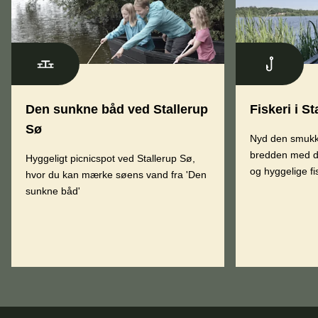
Den sunkne båd ved Stallerup
Fiskeri i S
Sø
Nyd den smukke
bredden med di
Hyggeligt picnicspot ved Stallerup Sø,
og hyggelige f
hvor du kan mærke søens vand fra 'Den
sunkne båd'