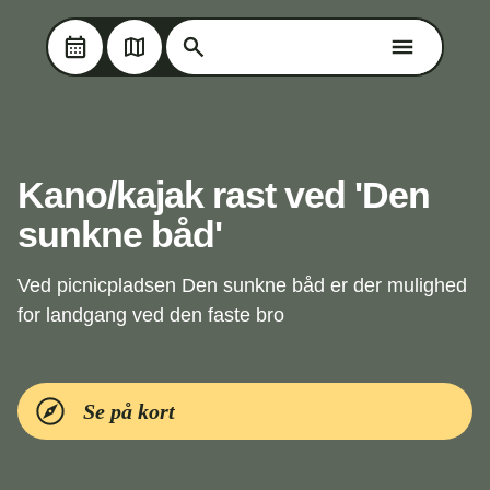
Søg på Oplev Kolding
Søg på Oplev Kolding
Skip til hovedindholdet
Kano/kajak rast ved 'Den
sunkne båd'
Ved picnicpladsen Den sunkne båd er der mulighed
for landgang ved den faste bro
Se på kort