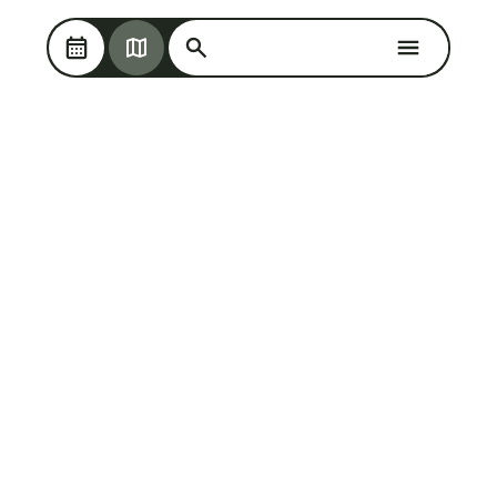
Søg på Oplev Kolding
Søg på Oplev Kolding
Skip til hovedindholdet