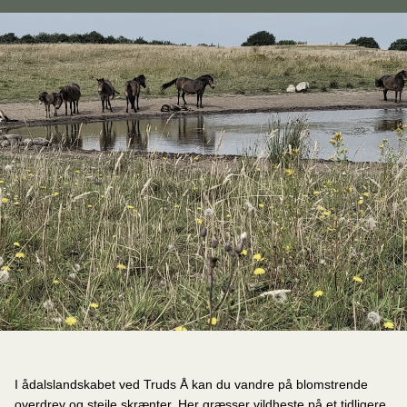
I ådalslandskabet ved Truds Å kan du vandre på blomstrende
overdrev og stejle skrænter. Her græsser vildheste på et tidligere