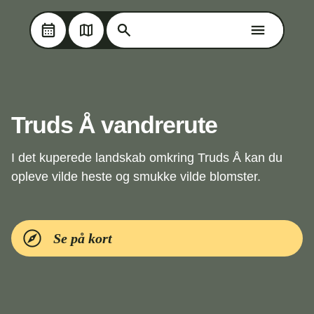
Søg på Oplev Kolding
Søg på Oplev Kolding
Skip til hovedindholdet
Truds Å vandrerute
I det kuperede landskab omkring Truds Å kan du
opleve vilde heste og smukke vilde blomster.
Se på kort