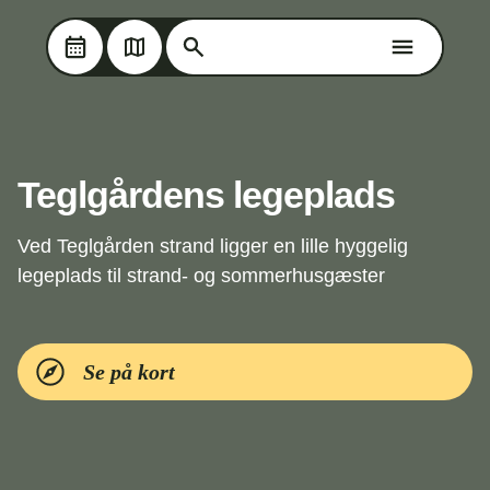
Søg på Oplev Kolding
Søg på Oplev Kolding
Skip til hovedindholdet
Teglgårdens legeplads
Ved Teglgården strand ligger en lille hyggelig
legeplads til strand- og sommerhusgæster
Se på kort