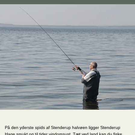
På den yderste spids af Stenderup halvøen ligger Stenderup
Hage smukt og til tider vindomsust. Tæt ved land kan du fiske