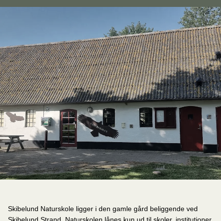
Skibelund Naturskole ligger i den gamle gård beliggende ved
Skibelund Strand. Naturskolen lånes kun ud til skoler, institutioner