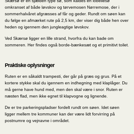
Skærsø er en sjælden type sø, som kaldes en lobeliesø
omkranset af både løvskov og tørvemosen Nørremose, der i
sommerhalvåret afgræsses af får og geder. Rundt om søen kan
du følge en afmærket rute på 2,5 km, der viser dig både hen over
heden og igennem den jungleagtige løvskov.
Ved Skærsø ligger en lille strand, hvorfra du kan bade om
sommeren. Her findes også borde-bænkesæt og et primitivt toilet.
Praktiske oplysninger
Ruten er en såkaldt trampesti, der går på græs og grus. På et
kortere stykke skal du igennem en indhegning med klaplåger. Du
må gerne have hund med, men den skal være i snor. Ruten er
næsten flad, men ikke egnet til klapvogne og lignende.
De er tre parkeringspladser fordelt rundt om søen. Idet søen
ligger mellem tre kommuner kan der være lidt forvirring på
postnumre og vejnavne i området.