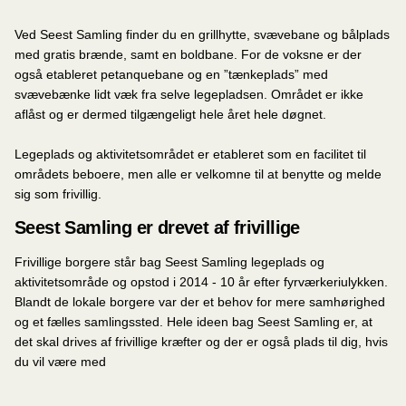
Ved Seest Samling finder du en grillhytte, svævebane og bålplads
med gratis brænde, samt en boldbane. For de voksne er der
også etableret petanquebane og en ”tænkeplads” med
svævebænke lidt væk fra selve legepladsen. Området er ikke
aflåst og er dermed tilgængeligt hele året hele døgnet.
Legeplads og aktivitetsområdet er etableret som en facilitet til
områdets beboere, men alle er velkomne til at benytte og melde
sig som frivillig.
Seest Samling er drevet af frivillige
Frivillige borgere står bag Seest Samling legeplads og
aktivitetsområde og opstod i 2014 - 10 år efter fyrværkeriulykken.
Blandt de lokale borgere var der et behov for mere samhørighed
og et fælles samlingssted. Hele ideen bag Seest Samling er, at
det skal drives af frivillige kræfter og der er også plads til dig, hvis
du vil være med