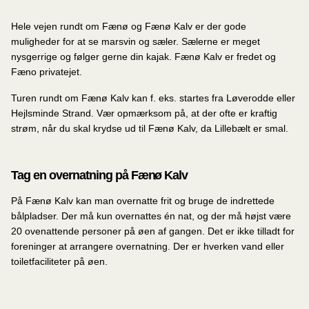
Hele vejen rundt om Fænø og Fænø Kalv er der gode
muligheder for at se marsvin og sæler. Sælerne er meget
nysgerrige og følger gerne din kajak. Fænø Kalv er fredet og
Fæno privatejet.
Turen rundt om Fænø Kalv kan f. eks. startes fra Løverodde eller
Hejlsminde Strand. Vær opmærksom på, at der ofte er kraftig
strøm, når du skal krydse ud til Fænø Kalv, da Lillebælt er smal.
Tag en overnatning på Fænø Kalv
På Fænø Kalv kan man overnatte frit og bruge de indrettede
bålpladser. Der må kun overnattes én nat, og der må højst være
20 ovenattende personer på øen af gangen. Det er ikke tilladt for
foreninger at arrangere overnatning. Der er hverken vand eller
toiletfaciliteter på øen.