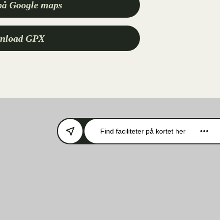
på Google maps
nload GPX
Find faciliteter
på kortet her