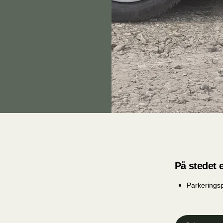
På stedet e
Parkerings