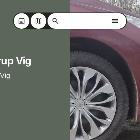
Søg på Oplev Kolding
Skip til hovedindholdet
Søg på Oplev Kolding
rup Vig
 Vig