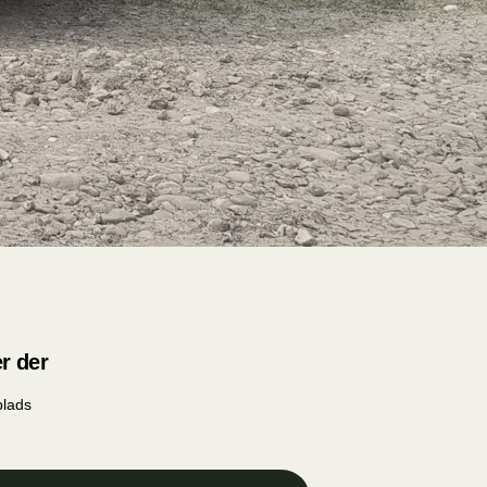
r der
plads