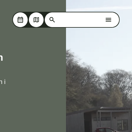
Søg på Oplev Kolding
Skip til hovedindholdet
Søg på Oplev Kolding
n
 i