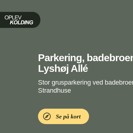
Oplev Kolding
Parkering, badebroe
Lyshøj Allé
Stor grusparkering ved badebroen
Strandhuse
Se på kort