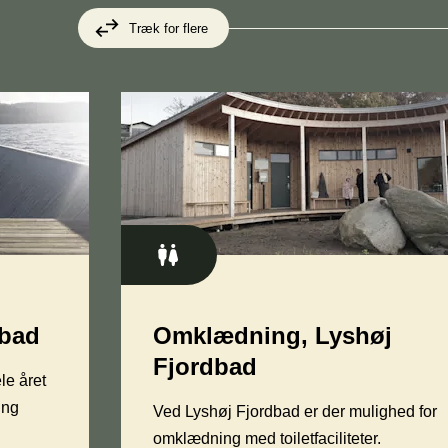
Træk for flere
dbad
Omklædning, Lyshøj
Fjordbad
le året
ing
Ved Lyshøj Fjordbad er der mulighed for
omklædning med toiletfaciliteter.