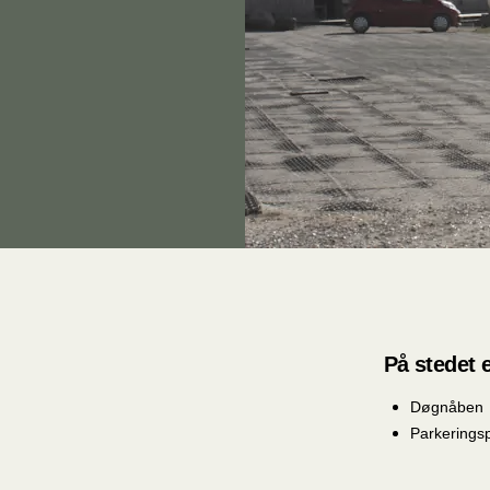
På stedet e
Døgnåben
Parkerings