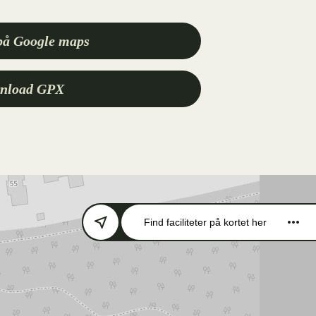
på Google maps
nload GPX
Find faciliteter
på kortet her