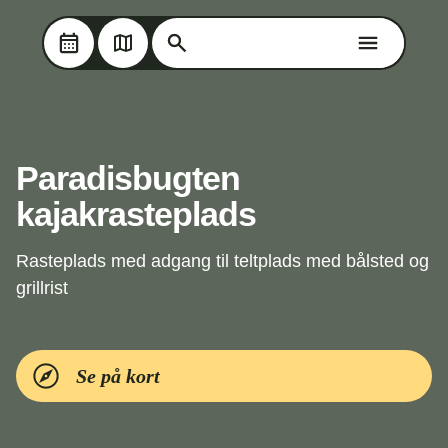
Søg på Oplev Kolding
Søg på Oplev Kolding
Skip til hovedindholdet
Paradisbugten
kajakrasteplads
Rasteplads med adgang til teltplads med bålsted og
grillrist
Se på kort