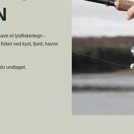
N
ave et lystfiskertegn -
isker ved kyst, fjord, havne
 du undtaget.