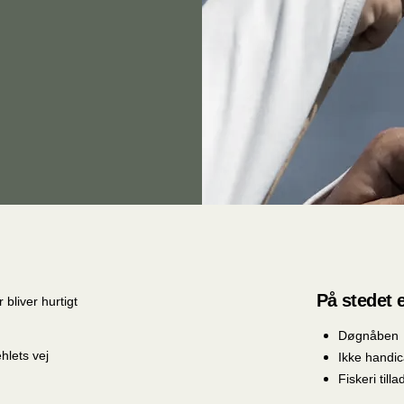
På stedet e
bliver hurtigt
Døgnåben
hlets vej
Ikke handi
Fiskeri tilla