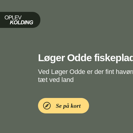
Oplev Kolding
Løger Odde fiskepla
Ved Løger Odde er der fint havørr
tæt ved land
Se på kort