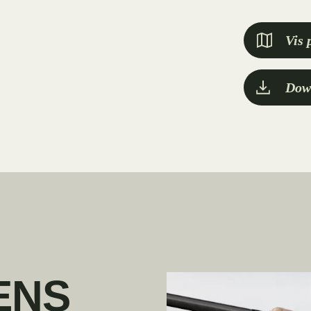
Vis 
Dow
ENS