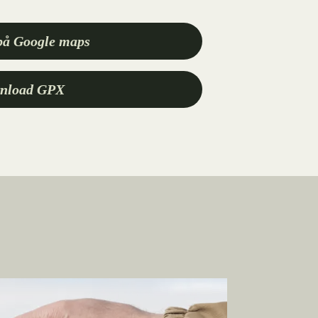
på Google maps
nload GPX