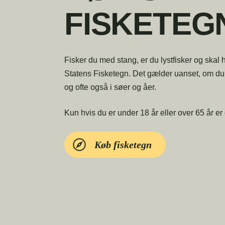
FISKETEG
Fisker du med stang, er du lystfisker og skal h
Statens Fisketegn. Det gælder uanset, om du f
og ofte også i søer og åer.
Kun hvis du er under 18 år eller over 65 år er
Køb fisketegn