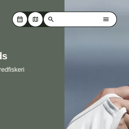
Søg på Oplev Kolding
Skip til hovedindholdet
Søg på Oplev Kolding
ds
edfiskeri