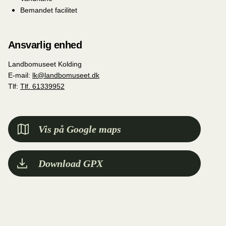
Bemandet facilitet
Ansvarlig enhed
Landbomuseet Kolding
E-mail:
lk@landbomuseet.dk
Tlf:
Tlf. 61339952
Vis på Google maps
Download GPX