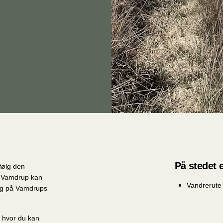
På stedet e
følg den
 I Vamdrup kan
Vandrerute
log på Vamdrups
, hvor du kan