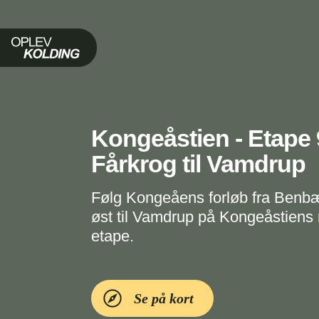
Oplev Kolding
Kongeåstien - Etape 
Fårkrog til Vamdrup
Følg Kongeåens forløb fra Ben
øst til Vamdrup på Kongeåstiens
etape.
Se på kort