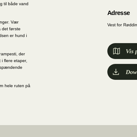
g til både vand
Adresse
inger. Vær
Vest for Røddi
det første
dsen er hund i
Vis 
trampesti, der
 i flere etaper,
g spændende
Dow
om hele ruten på