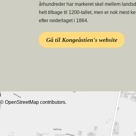
århundreder har markeret skel mellem landsde
helt tilbage til 1200-tallet, men er nok mest k
efter nederlaget i 1864.
Gå til Kongeåstien's website
i
©
OpenStreetMap
contributors.