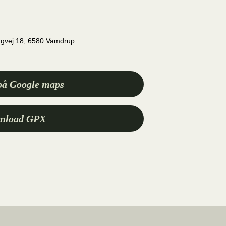
ngvej 18, 6580 Vamdrup
på Google maps
nload GPX