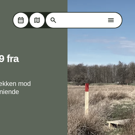
Søg på Oplev Kolding
Skip til hovedindholdet
Søg på Oplev Kolding
9 fra
bækken mod
 niende