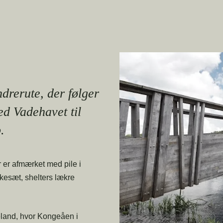
drerute, der følger
d Vadehavet til
.
r er afmærket med pile i
kesæt, shelters lækre
seland, hvor Kongeåen i