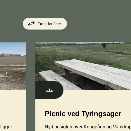
Træk for flere
Picnic ved Tyringsager
ligger
Nyd udsigten over Kongeåen og Vamdrup