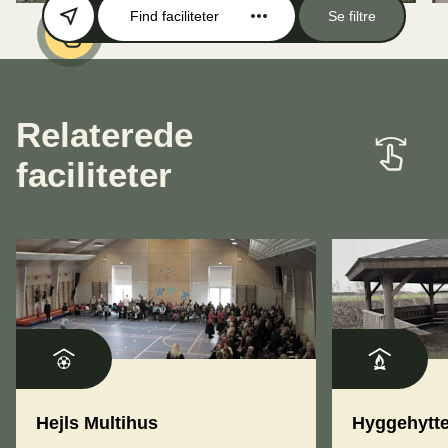
Find faciliteter
Se filtre
Relaterede
faciliteter
Hejls Multihus
Hyggehytte