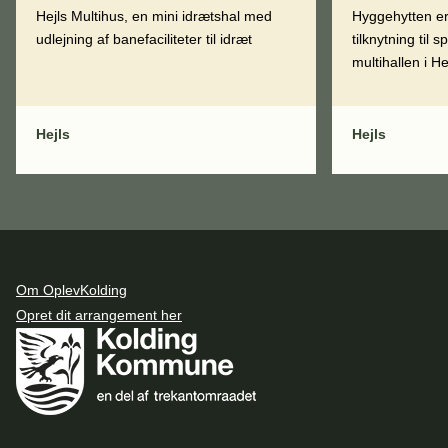
Hejls Multihus, en mini idrætshal med
Hyggehytten er 
udlejning af banefaciliteter til idræt
tilknytning til
multihallen i He
Hejls
Hejls
Om OplevKolding
Opret dit arrangement her