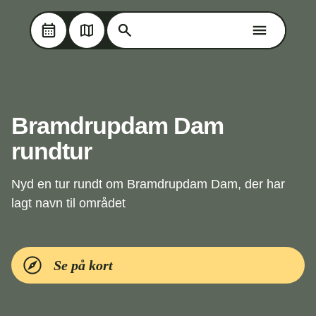
Søg på Oplev Kolding
Søg på Oplev Kolding
Skip til hovedindholdet
Bramdrupdam Dam
rundtur
Nyd en tur rundt om Bramdrupdam Dam, der har
lagt navn til området
Se på kort