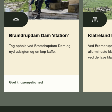
Bramdrupdam Dam 'station'
Klatrelan
Tag ophold ved Bramdrupdam Dam og
Ved Bramdrup
nyd udsigten og en kop kaffe.
allermindste kl
ved de lave klat
God tilgængelighed