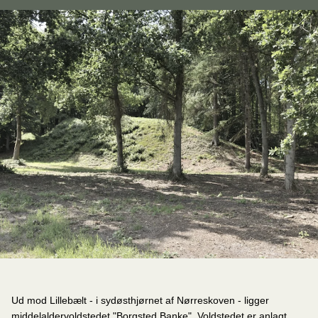
Ud mod Lillebælt - i sydøsthjørnet af Nørreskoven - ligger
middelaldervoldstedet "Borgsted Banke". Voldstedet er anlagt