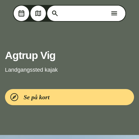
Søg på Oplev Kolding
Søg på Oplev Kolding
Skip til hovedindholdet
Agtrup Vig
Landgangssted kajak
Se på kort