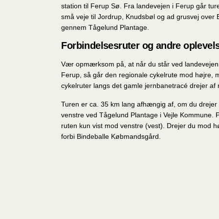
station til Ferup Sø. Fra landevejen i Ferup går tu
små veje til Jordrup, Knudsbøl og ad grusvej over
gennem Tågelund Plantage.
Forbindelsesruter og andre oplevel
Vær opmærksom på, at når du står ved landevejen
Ferup, så går den regionale cykelrute mod højre,
cykelruter langs det gamle jernbanetracé drejer af
Turen er ca. 35 km lang afhængig af, om du drejer 
venstre ved Tågelund Plantage i Vejle Kommune. P
ruten kun vist mod venstre (vest). Drejer du mod 
forbi Bindeballe Købmandsgård.