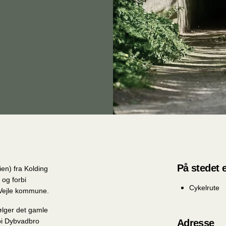
På stedet e
en) fra Kolding
 og forbi
Cykelrute
 Vejle kommune.
ølger det gamle
bi Dybvadbro
Adresse