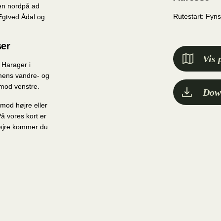
ren nordpå ad
Rutestart: Fyns
 Egtved Ådal og
ser
Vis 
 Harager i
 mens vandre- og
 mod venstre.
Dow
mod højre eller
å vores kort er
højre kommer du