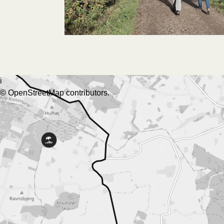
i
©
OpenStreetMap
contributors.