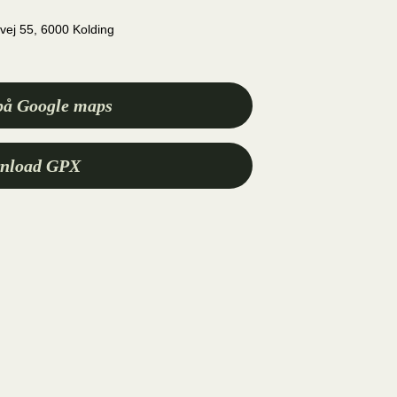
vej 55, 6000 Kolding
på Google maps
nload GPX