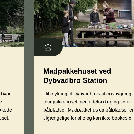
Madpakkehuset ved
Dybvadbro Station
 hvor
I tilknytning til Dybvadbro stationsbygning 
e
madpakkehuset med udekøkken og flere
ækkede
bålpladser. Madpakkehus og bålpladser er
uset.
tilgængelige for alle og kan ikke bookes ell
reserveres. Så hvis hensyn og del facilitet