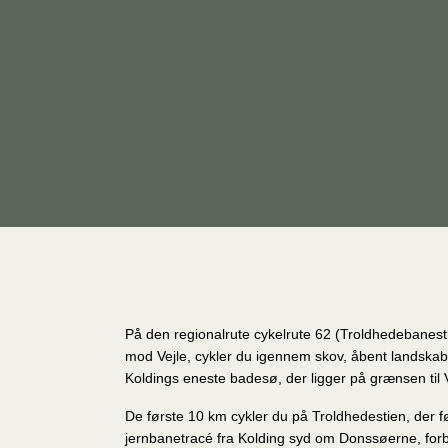
På den regionalrute cykelrute 62 (Troldhedebanesti
mod Vejle, cykler du igennem skov, åbent landskab
Koldings eneste badesø, der ligger på grænsen til
De første 10 km cykler du på Troldhedestien, der f
jernbanetracé fra Kolding syd om Donssøerne, for