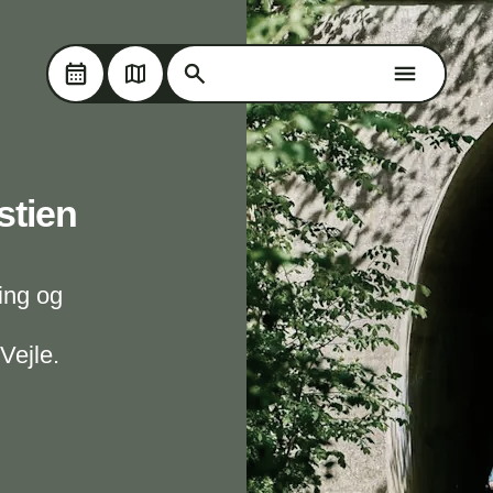
Søg på Oplev Kolding
Skip til hovedindholdet
Søg på Oplev Kolding
stien
ing og
Vejle.