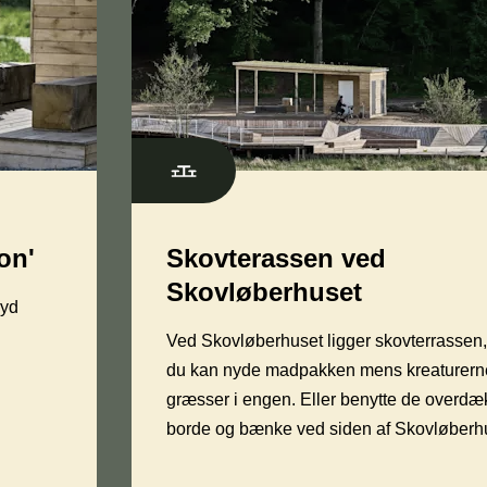
on'
Skovterassen ved
Skovløberhuset
nyd
Ved Skovløberhuset ligger skovterrassen,
du kan nyde madpakken mens kreaturern
græsser i engen. Eller benytte de overd
borde og bænke ved siden af Skovløberh