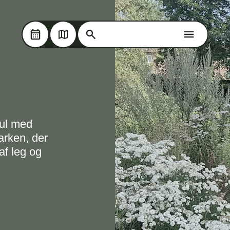
Søg på Oplev Kolding
Skip til hovedindholdet
Søg på Oplev Kolding
hul med
arken, der
f leg og