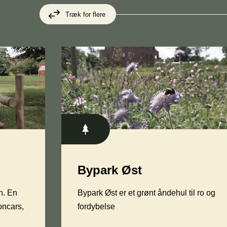
Træk for flere
Bypark Øst
n. En
Bypark Øst er et grønt åndehul til ro og
oncars,
fordybelse