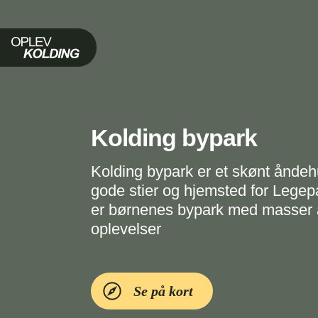
Oplev Kolding
Kolding bypark
Kolding bypark er et skønt ånde
gode stier og hjemsted for Legep
er børnenes bypark med masser a
oplevelser
Se på kort