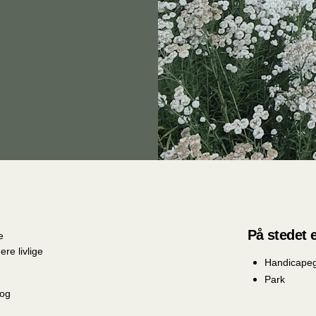
På stedet e
e
re livlige
Handicape
Park
 og