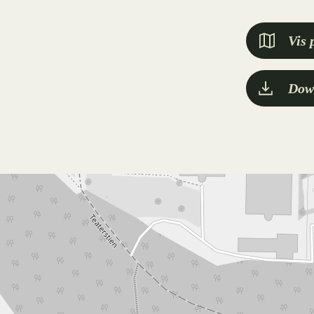
Vis 
Dow