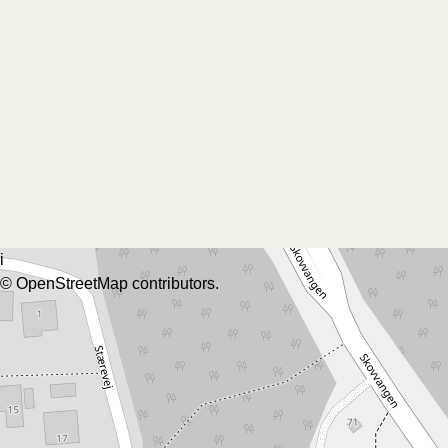
i
©
OpenStreetMap
contributors.