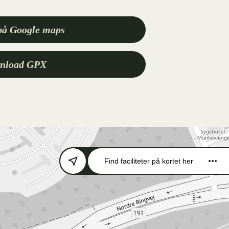
på Google maps
nload GPX
Find faciliteter
på kortet her