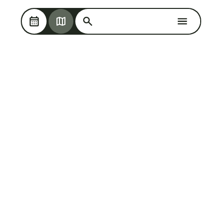
Søg på Oplev Kolding
Søg på Oplev Kolding
Skip til hovedindholdet